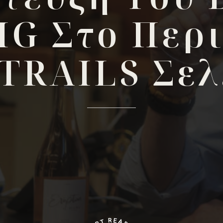
IG
Στο
Περι
TRAILS
Σελ
R
E
T
A