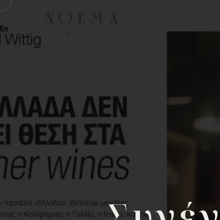
Συνέν