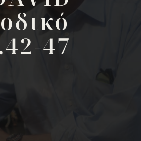
οδικό
.42-47