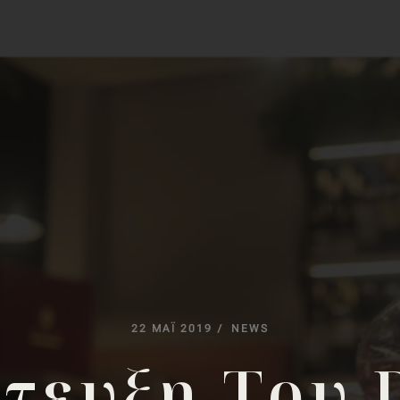
22
ΜΆΙ
2019
NEWS
τευξη
Του